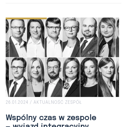
26.01.2024 /
AKTUALNOŚĆ
ZESPÓŁ
Wspólny czas w zespole
— wyjazd integracyjny