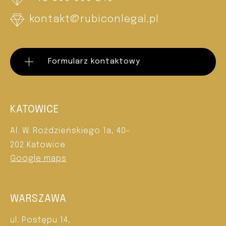
kontakt@rubiconlegal.pl
Formularz kontaktowy
KATOWICE
Al. W. Roździeńskiego 1a, 40-
202 Katowice
Google maps
WARSZAWA
ul. Postępu 14,