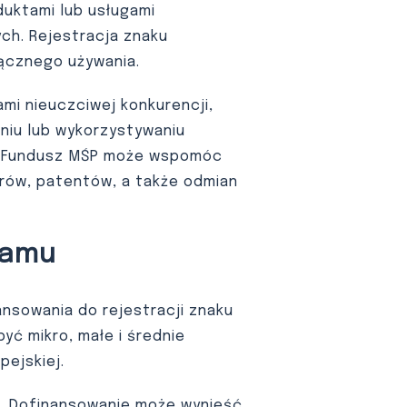
uktami lub usługami
ch. Rejestracja znaku
ącznego używania.
mi nieuczciwej konkurencji,
niu lub wykorzystywaniu
g. Fundusz MŚP może wspomóc
rów, patentów, a także odmian
ramu
ansowania do rejestracji znaku
ć mikro, małe i średnie
pejskiej.
. Dofinansowanie może wynieść