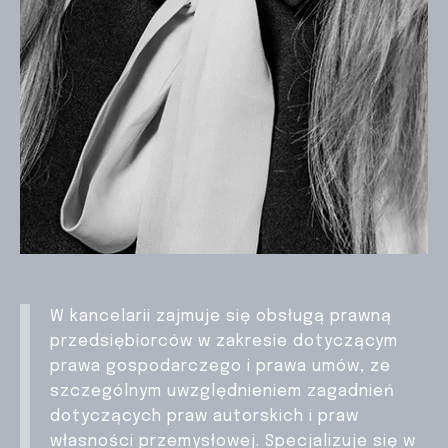
W kancelarii zajmuje się obsługą prawną
przedsiębiorców w zakresie dotyczącym
prawa gospodarczego i prawa umów, ze
szczególnym uwzględnieniem zagadnień
dotyczących praw autorskich i praw
własności przemysłowej. Specjalizuje się w