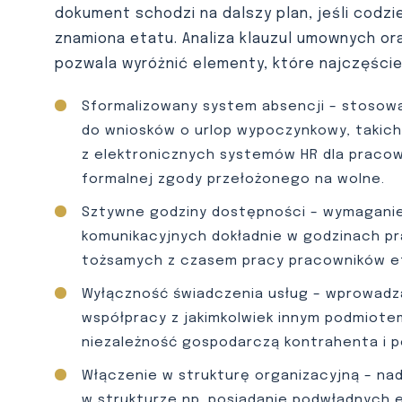
dokument schodzi na dalszy plan, jeśli codzi
znamiona etatu. Analiza klauzul umownych o
pozwala wyróżnić elementy, które najczęściej
Sformalizowany system absencji – stosowa
do wniosków o urlop wypoczynkowy, takich 
z elektronicznych systemów HR dla pracow
formalnej zgody przełożonego na wolne.
Sztywne godziny dostępności – wymagani
komunikacyjnych dokładnie w godzinach prac
tożsamych z czasem pracy pracowników e
Wyłączność świadczenia usług – wprowad
współpracy z jakimkolwiek innym podmiote
niezależność gospodarczą kontrahenta i p
Włączenie w strukturę organizacyjną – na
w strukturze np. posiadanie podwładnych