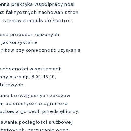
enna praktyka współpracy nosi
raz faktycznych zachowań stron
 stanowią impuls do kontroli:
nie procedur zbliżonych
jak korzystanie
ników czy konieczność uzyskania
e obecności w systemach
y biura np. 8:00–16:00,
tatowych.
zanie bezwzględnych zakazów
m, co drastycznie ogranicza
ozbawia go cech przedsiębiorcy.
dawanie podległości służbowej
 etatowych, narzucanie ocen