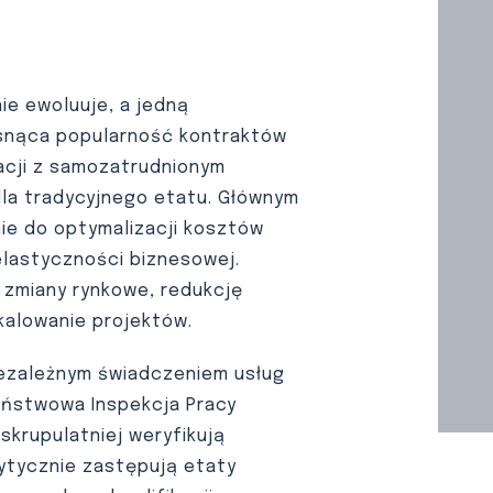
ie ewoluuje, a jedną
osnąca popularność kontraktów
lacji z samozatrudnionym
dla tradycyjnego etatu. Głównym
e do optymalizacji kosztów
elastyczności biznesowej.
 zmiany rynkowe, redukcję
kalowanie projektów.
iezależnym świadczeniem usług
aństwowa Inspekcja Pracy
krupulatniej weryfikują
krytycznie zastępują etaty