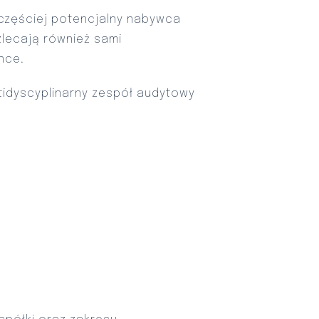
jczęściej potencjalny nabywca
zlecają również sami
nce.
tidyscyplinarny zespół audytowy