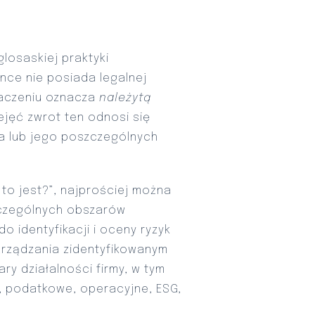
losaskiej praktyki
ence nie posiada legalnej
maczeniu oznacza
należytą
zejęć zwrot ten odnosi się
a lub jego poszczególnych
to jest?”, najprościej można
zczególnych obszarów
o identyfikacji i oceny ryzyk
arządzania zidentyfikowanym
ry działalności firmy, w tym
, podatkowe, operacyjne, ESG,