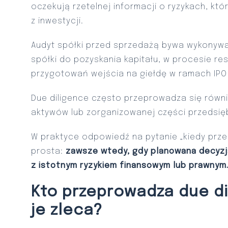
oczekują rzetelnej informacji o ryzykach, k
z inwestycji.
Audyt spółki przed sprzedażą bywa wykonywa
spółki do pozyskania kapitału, w procesie res
przygotowań wejścia na giełdę w ramach IPO (a
Due diligence często przeprowadza się równi
aktywów lub zorganizowanej części przedsię
W praktyce odpowiedź na pytanie „kiedy prze
prosta:
zawsze wtedy, gdy planowana decyzj
z istotnym ryzykiem finansowym lub prawnym
Kto przeprowadza due dil
je zleca?