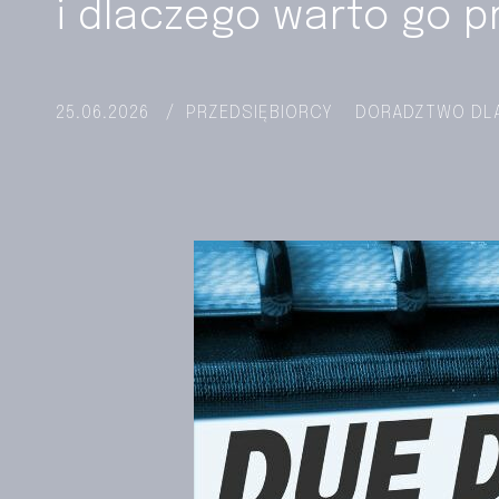
i dlaczego warto go 
25.06.2026
/
PRZEDSIĘBIORCY
DORADZTWO DL