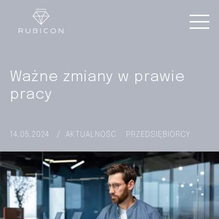
Ważne zmiany w prawie
pracy
14.05.2024
/
AKTUALNOŚĆ
PRZEDSIĘBIORCY