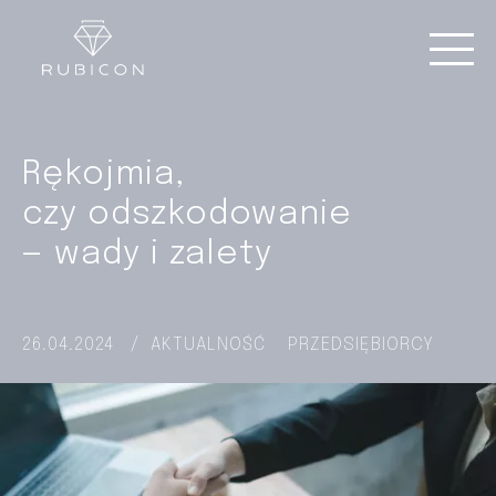
Rękojmia,
czy odszkodowanie
— wady i zalety
26.04.2024
/
AKTUALNOŚĆ
PRZEDSIĘBIORCY