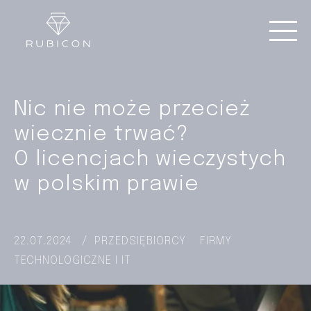
Nic nie może przecież
wiecznie trwać?
O licencjach wieczystych
w polskim prawie
22.07.2024
/
PRZEDSIĘBIORCY
FIRMY
TECHNOLOGICZNE I IT